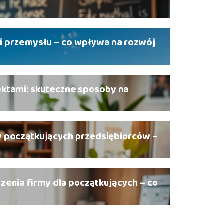
cji przemysłu – co wpływa na rozwój
ektami: skuteczne sposoby na
y początkujących przedsiębiorców –
enia firmy dla początkujących – co