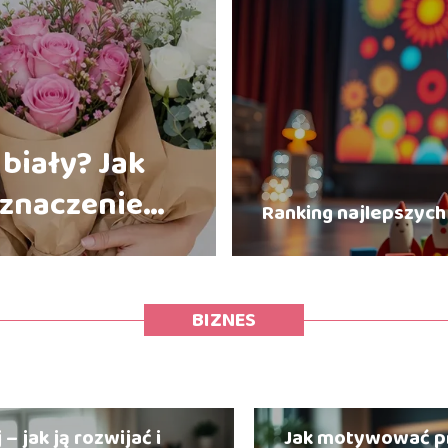
biały? Jak
 znaczenie
Ranking najlepszych
yny
BIZNES
z do efektywnej
Jak wybrać PKD do
rce bez abonamentu – co
Praktyczny przew
Etyka w biznesie: 
 jak ją rozwijać i
Jak motywować p