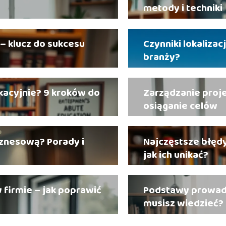
metody i techniki
 – klucz do sukcesu
Czynniki lokaliza
branży?
kacyjnie? 9 kroków do
Zarządzanie proj
osiąganie celów
iznesową? Porady i
Najczęstsze błęd
jak ich unikać?
firmie – jak poprawić
Podstawy prowadz
musisz wiedzieć?