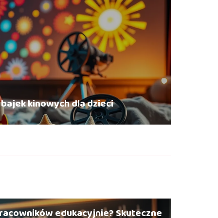
 bajek kinowych dla dzieci
 działalności gospodarczej?
odnik
co to i dlaczego jest tak ważna?
racowników edukacyjnie? Skuteczne