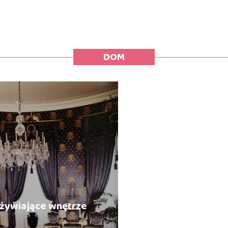
DOM
żywiające wnętrze