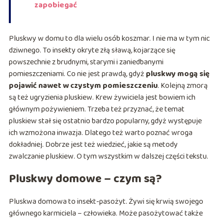
zapobiegać
Pluskwy w domu to dla wielu osób koszmar. I nie ma w tym nic
dziwnego. To insekty okryte złą sławą, kojarzące się
powszechnie z brudnymi, starymi i zaniedbanymi
pomieszczeniami. Co nie jest prawdą, gdyż
pluskwy mogą się
pojawić nawet w czystym pomieszczeniu
. Kolejną zmorą
są też ugryzienia pluskiew. Krew żywiciela jest bowiem ich
głównym pożywieniem. Trzeba też przyznać, że temat
pluskiew stał się ostatnio bardzo popularny, gdyż występuje
ich wzmożona inwazja. Dlatego też warto poznać wroga
dokładniej. Dobrze jest też wiedzieć, jakie są metody
zwalczanie pluskiew. O tym wszystkim w dalszej części tekstu.
Pluskwy domowe – czym są?
Pluskwa domowa to insekt-pasożyt. Żywi się krwią swojego
głównego karmiciela – człowieka. Może pasożytować także