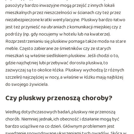
pasożyty bardzo inwazyjne mogą przejść z innych lokali
mieszkalnych przez nieszczelności w ścianach czy też przez
niezabezpieczone kratki wentylacyjne. Pluskwy bardzo łatwo
jest też przynieść na ubraniach z komunikacji miejskiej czy z
podróży (np. gdy nocujemy w hotelu lub na kwaterze).
Rozprzestrzenianiu się pluskiew pomaga także moda na stare
meble. Często zabierane ze śmietników czy ze starych
mieszkań są właśnie siedliskiem pluskiew. Jeśli chodzi o to,
gdzie najchętniej lubi przebywać dorosła pluskwa, to
zazwyczaj są to okolice łóżka. Pluskwy wychodzą (z różnych
szczelin) najczęściej w nocy, a właśnie w łóżku mają najbliżej
do swojego żywiciela.
Czy pluskwy przenoszą choroby?
Według dotychczasowych badań, pluskwy nie przenoszą
chorób. Niemniej jednak, ich obecność i działanie mogą być
bardzo uciążliwe na co dzień. Głównym problemem jest
swędzenie spowodowane ukąszeniami tych owadów. Skóra w