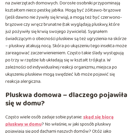
na zwierzętach domowych. Dorosłe osobniki przypominają
kształtem nieco pestkę jabłka. Mogą być żółtawo-brązowe
(jeśli dawno nie żywiły się krwią), a mogą też być czerwono-
brązowe czy wręcz brunatne (tak wyglądają pluskwy, które
już pożywiły się krwią swojego żywiciela). Sygnałem
świadczącym o obecności pluskiew są też ugryzienia na skórze
– pluskwy atakują nocą. Skóra po ukąszeniu tego insekta może
zareagować zaczerwienieniem. Często takie ślady występują
po trzy w rzędzie lub układają się w kształt trójkąta. W
zależności od indywidualnej reakcji organizmu, miejsca po
ukąszeniu pluskiew mogą swędzieć lub może pojawić się
reakcja alergiczna.
Pluskwa domowa – dlaczego pojawiła
się w domu?
Często wiele osób zadaje sobie pytanie:
skąd się biorą
pluskwy w domu
? No właśnie, w jaki sposób pluskwy
pojawiają się pod dachami naszych domów? Otóż jako