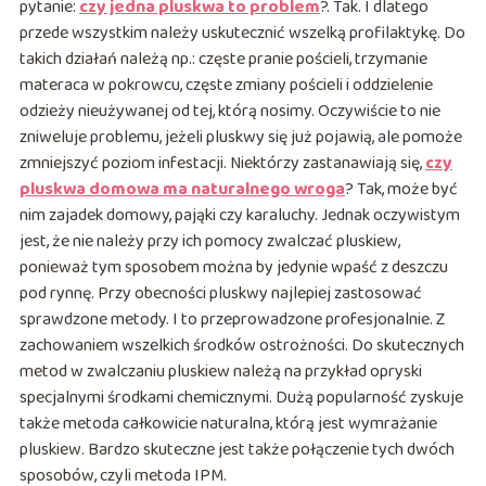
pytanie:
czy jedna pluskwa to problem
?. Tak. I dlatego
przede wszystkim należy uskutecznić wszelką profilaktykę. Do
takich działań należą np.: częste pranie pościeli, trzymanie
materaca w pokrowcu, częste zmiany pościeli i oddzielenie
odzieży nieużywanej od tej, którą nosimy. Oczywiście to nie
zniweluje problemu, jeżeli pluskwy się już pojawią, ale pomoże
zmniejszyć poziom infestacji. Niektórzy zastanawiają się,
czy
pluskwa domowa ma naturalnego wroga
? Tak, może być
nim zajadek domowy, pająki czy karaluchy. Jednak oczywistym
jest, że nie należy przy ich pomocy zwalczać pluskiew,
ponieważ tym sposobem można by jedynie wpaść z deszczu
pod rynnę. Przy obecności pluskwy najlepiej zastosować
sprawdzone metody. I to przeprowadzone profesjonalnie. Z
zachowaniem wszelkich środków ostrożności. Do skutecznych
metod w zwalczaniu pluskiew należą na przykład opryski
specjalnymi środkami chemicznymi. Dużą popularność zyskuje
także metoda całkowicie naturalna, którą jest wymrażanie
pluskiew. Bardzo skuteczne jest także połączenie tych dwóch
sposobów, czyli metoda IPM.