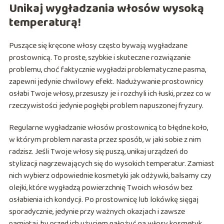
Unikaj wygładzania włosów wysoką
temperaturą!
Puszące się kręcone włosy często bywają wygładzane
prostownicą. To proste, szybkie i skuteczne rozwiązanie
problemu, choć faktycznie wygładzi problematyczne pasma,
zapewni jedynie chwilowy efekt. Nadużywanie prostownicy
osłabi Twoje włosy, przesuszy je i rozchyli ich łuski, przez co w
rzeczywistości jedynie pogłębi problem napuszonej fryzury.
Regularne wygładzanie włosów prostownicą to błędne koło,
w którym problem narasta przez sposób, w jaki sobie z nim
radzisz. Jeśli Twoje włosy się puszą, unikaj urządzeń do
stylizacji nagrzewających się do wysokich temperatur. Zamiast
nich wybierz odpowiednie kosmetyki jak odżywki, balsamy czy
olejki, które wygładzą powierzchnię Twoich włosów bez
osłabienia ich kondycji. Po prostownicę lub lokówkę sięgaj
sporadycznie, jedynie przy ważnych okazjach i zawsze
pamiętaj, by przed ich użyciem nałożyć na włosy kosmetyk