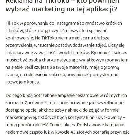
Reklama na TikToku – kto powinien
wybrać marketing na tej aplikacji?
TikTok w porównaniu do Instagrama to mnóstwo krótkich
filmików, które mogą uczyć, śmieszyć lub sprawiać
kontrowersje. Na TikToku nie ma miejsca na dłuższe
przemyślenia, wrzucanie postów, dodawanie zdjęć. Liczy się
tak naprawdę zawartość twoich filmików. By odnieść sukces
musisz być osobą charyzmatyczną z wyjątkowym pomysłem
na siebie. Jeśli czujesz, że twoje materiały mają ogromną
szansę na odniesienie sukcesu, powinieneś pomyśleć nad
rozwojem konta.
Do tego będą potrzebne kampanie reklamowe w różnych ich
formach. Zarówno filmiki sponsorowane jak i wszelkie inne
dostępne opcje jak chociażby nakładki do zdjęć w formie
marketingowej, z których będą korzystali inni użytkownicy –
mogą pomóc odnieść Tobie sukces. Podstawowe kampanie
reklamowe często już w kwocie 43 złotych potrafią przynieść