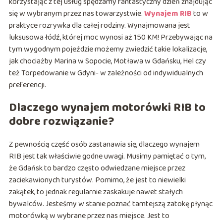
korzystając z tej usług spędzamy fantastyczny dzień znajdując
się w wybranym przez nas towarzystwie.
Wynajem RIB
to w
praktyce rozrywka dla całej rodziny. Wynajmowana jest
luksusowa łódź, której moc wynosi aż 150 KM! Przebywając na
tym wygodnym pojeździe możemy zwiedzić takie lokalizacje,
jak chociażby Marina w Sopocie, Motława w Gdańsku, Hel czy
też Torpedowanie w Gdyni- w zależności od indywidualnych
preferencji.
Dlaczego wynajem motorówki RIB to
dobre rozwiązanie?
Z pewnością część osób zastanawia się, dlaczego wynajem
RIB jest tak właściwie godne uwagi. Musimy pamiętać o tym,
że Gdańsk to bardzo często odwiedzane miejsce przez
zaciekawionych turystów. Pomimo, że jest to niewielki
zakątek, to jednak regularnie zaskakuje nawet stałych
bywalców. Jesteśmy w stanie poznać tamtejszą zatokę płynąc
motorówką w wybrane przez nas miejsce. Jest to