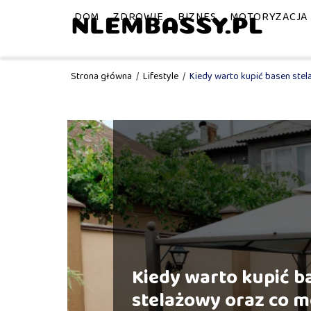
DOM
ZDROWIE
BIZNES
MOTORYZACJA
Strona główna
/
Lifestyle
/
Kiedy warto kupić basen ste
Kiedy warto kupić b
stelażowy oraz co 