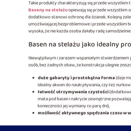
Takie produkty charakteryzują się przede wszystkim
Baseny na stelażu
opiewają się przede wszystkim o 
dodatkowo stanowi ochronę dla ścianek. Kolejną zal
umożliwiającej bezproblemowe i przede wszystkim bez
wysoka, że nie każda osoba dałaby radę samodzielnie 
Basen na stelażu jako idealny pro
Niewątpliwym i zarazem wspaniałym stwierdzeniem jes
osób, bez żadnych obaw, że konstrukcja ulegnie znisz
duże gabaryty i prostokątna forma
(daje m
idealny akwen do nauki pływania, czy też nurkowa
łatwość utrzymywania czystości
(dodatkowe 
mata pod basen i nakrycie zewnętrzne pozwalaj
konieczności jej wymiany co parę dni),
możliwość aktywnego spędzania czasu w wo