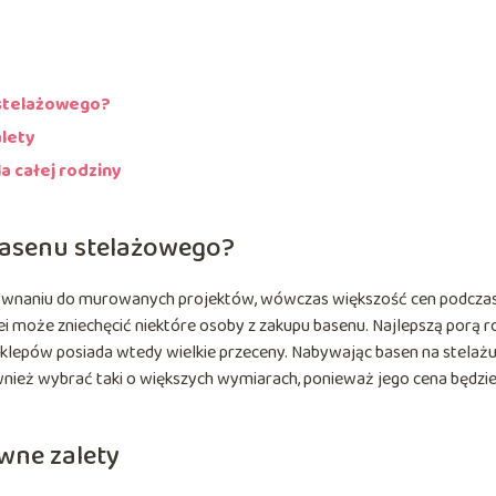
 stelażowego?
alety
la całej rodziny
 basenu stelażowego?
równaniu do murowanych projektów, wówczas większość cen podcza
ei może zniechęcić niektóre osoby z zakupu basenu. Najlepszą porą r
 sklepów posiada wtedy wielkie przeceny. Nabywając basen na stelaż
ównież wybrać taki o większych wymiarach, ponieważ jego cena będzi
wne zalety