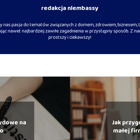
redakcja nlembassy
 nas pasja do tematów związanych z domem, zdrowiem, biznesem, t
iając nawet najbardziej zawiłe zagadnienia w przystępny sposób. Z na
prostszy i ciekawszy!
ydowe na
Jak przyg
ko
małej fi