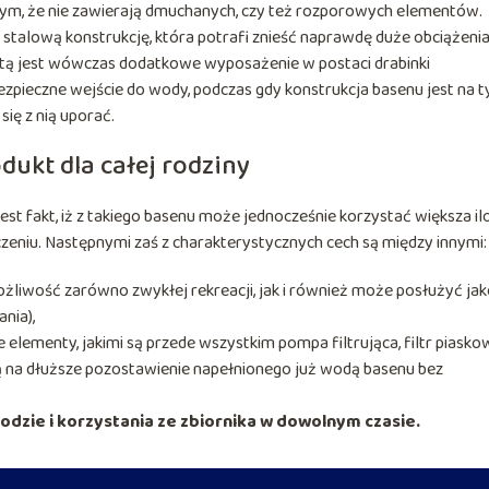
 tym, że nie zawierają dmuchanych, czy też rozporowych elementów.
stalową konstrukcję, która potrafi znieść naprawdę duże obciążenia
etą jest wówczas dodatkowe wyposażenie w postaci drabinki
pieczne wejście do wody, podczas gdy konstrukcja basenu jest na t
się z nią uporać.
dukt dla całej rodziny
t fakt, iż z takiego basenu może jednocześnie korzystać większa il
czeniu. Następnymi zaś z charakterystycznych cech są między innymi
ożliwość zarówno zwykłej rekreacji, jak i również może posłużyć ja
nia),
elementy, jakimi są przede wszystkim pompa filtrująca, filtr piasko
ą na dłuższe pozostawienie napełnionego już wodą basenu bez
dzie i korzystania ze zbiornika w dowolnym czasie.