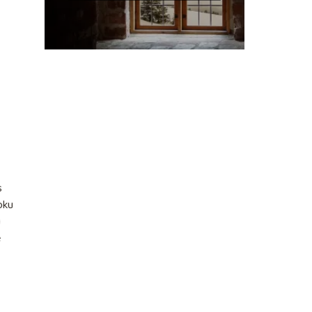
s
oku
u
e