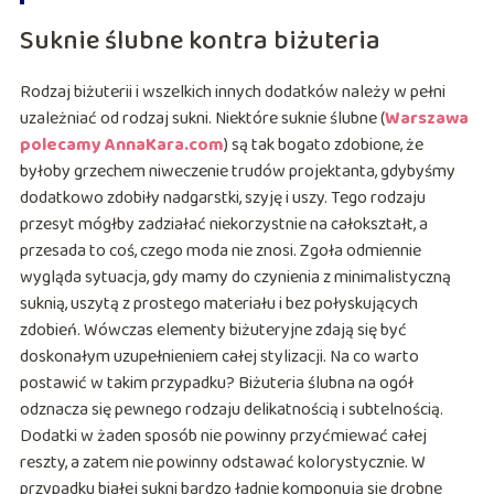
Suknie ślubne kontra biżuteria
Rodzaj biżuterii i wszelkich innych dodatków należy w pełni
uzależniać od rodzaj sukni. Niektóre suknie ślubne (
Warszawa
polecamy AnnaKara.com
) są tak bogato zdobione, że
byłoby grzechem niweczenie trudów projektanta, gdybyśmy
dodatkowo zdobiły nadgarstki, szyję i uszy. Tego rodzaju
przesyt mógłby zadziałać niekorzystnie na całokształt, a
przesada to coś, czego moda nie znosi. Zgoła odmiennie
wygląda sytuacja, gdy mamy do czynienia z minimalistyczną
suknią, uszytą z prostego materiału i bez połyskujących
zdobień. Wówczas elementy biżuteryjne zdają się być
doskonałym uzupełnieniem całej stylizacji. Na co warto
postawić w takim przypadku? Biżuteria ślubna na ogół
odznacza się pewnego rodzaju delikatnością i subtelnością.
Dodatki w żaden sposób nie powinny przyćmiewać całej
reszty, a zatem nie powinny odstawać kolorystycznie. W
przypadku białej sukni bardzo ładnie komponują się drobne