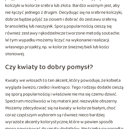
kolczyki w kolorze srebra lub złota. Bardzo ważnym jest, aby
nie łączyć jednego z drugim. Decydując się na srebrne kolczyki,
dobrze będzie pójść za ciosem i dobrać do zestawu srebrną
bransoletkę lub naszyjnik. Sporą popularnością cieszą się
również zestawy rękodzielnicze tworzone metodą soutache.
W tym wypadku możemy liczyć na wykonanie realizacji
własnego projekty, np. w kolorze śnieżnej bieli lub kości
słoniowej.
Czy kwiaty to dobry pomysł?
Kwiaty we włosach to ten akcent, który powoduje, że kobieta
wygląda świeżo, rześko i kwitnąco. Tego rodzaju dodatki cieszą
się sporą popularnością i właściwie nie ma się czemu dziwić.
Spectrum możliwości w tej materii jest niezwykle obszerny.
Możemy zdecydować się na kwiaty w kolorze białym, choć
coraz częstszym wyborem są również nieco bardziej
wyraziste akcenty kolorystyczne, które w pewien sposób
mogą nawiązywać do reszty dodatków. Nie trzeba się ponadto