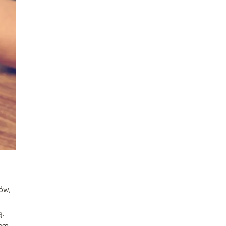
ów,
ą.