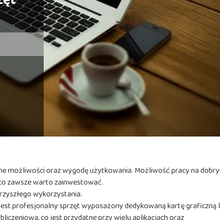
zęt
mne możliwości oraz wygodę użytkowania. Możliwość pracy na dobr
 co zawsze warto zainwestować.
rzyszłego wykorzystania.
 jest profesjonalny sprzęt wyposażony dedykowaną kartę graficzną 
iczeniowa, co jest przydatne przy wielu aplikacjach oraz