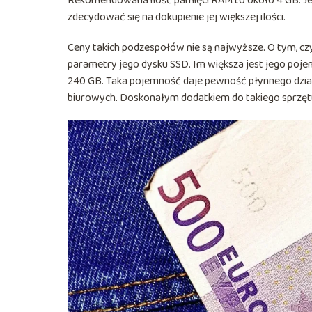
Rekomendowana ilość pamięci RAM to około 4 GB. Jeś
zdecydować się na dokupienie jej większej ilości.
Ceny takich podzespołów nie są najwyższe. O tym, c
parametry jego dysku SSD. Im większa jest jego pojem
240 GB. Taka pojemność daje pewność płynnego dział
biurowych. Doskonałym dodatkiem do takiego sprzętu