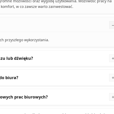
gromne możliwości oraz wygodę użytkowania. Możliwość pracy na
 komfort, w co zawsze warto zainwestować.
h przyszłego wykorzystania.
razu lub dźwięku?
do biura?
powych prac biurowych?