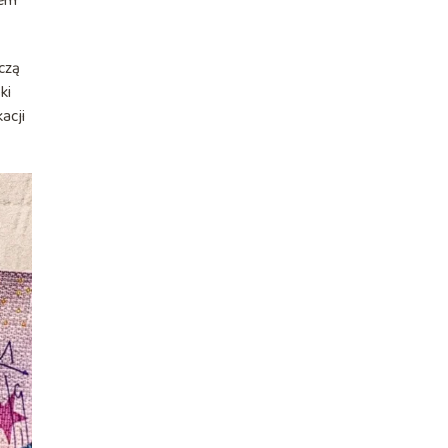
sem
czą
ki
acji