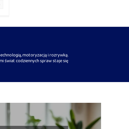
echnologią, motoryzacją i rozrywką.
mi świat codziennych spraw staje się