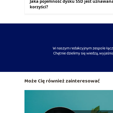
Jaka pojemność dysku SSD jest uznawana 
korzyści?
W naszym redakcyjnym zespole łączy
Chętnie dzielimy się wiedzą, wyjaśn
Może Cię również zainteresować