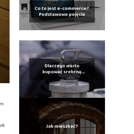
Co to jest e-commerce?
Podstawowe pojęcia
Dlaczego warto
kupować srebrną
biżuterię?
ym
lub
Jak mieszkać?