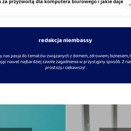
za przyzwoitą dla komputera biurowego i jakie daje
redakcja nlembassy
 nas pasja do tematów związanych z domem, zdrowiem, biznesem, t
iając nawet najbardziej zawiłe zagadnienia w przystępny sposób. Z na
prostszy i ciekawszy!