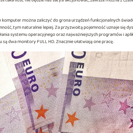
li taka ilość nie będzie nas satysfakcjonować, zawsze można z cza
zy komputer można zaliczyć do grona urządzeń funkcjonalnych świad
ność, tym naturalnie lepiej. Za przyzwoitą pojemność uznaje się dys
ania systemu operacyjnego oraz najważniejszych programów i aplik
 są dwa monitory FULL HD. Znacznie ułatwiają one pracę.