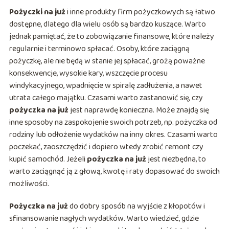
Pożyczki na już
i inne produkty firm pożyczkowych są łatwo
dostępne, dlatego dla wielu osób są bardzo kuszące. Warto
jednak pamiętać, że to zobowiązanie finansowe, które należy
regularnie i terminowo spłacać. Osoby, które zaciągną
pożyczkę, ale nie będą w stanie jej spłacać, grożą poważne
konsekwencje, wysokie kary, wszczęcie procesu
windykacyjnego, wpadnięcie w spiralę zadłużenia, a nawet
utrata całego majątku. Czasami warto zastanowić się, czy
pożyczka na już
jest naprawdę konieczna. Może znajdą się
inne sposoby na zaspokojenie swoich potrzeb, np. pożyczka od
rodziny lub odłożenie wydatków na inny okres. Czasami warto
poczekać, zaoszczędzić i dopiero wtedy zrobić remont czy
kupić samochód. Jeżeli
pożyczka na już
jest niezbędna, to
warto zaciągnąć ją z głową, kwotę i raty dopasować do swoich
możliwości.
Pożyczka na już
do dobry sposób na wyjście z kłopotów i
sfinansowanie nagłych wydatków. Warto wiedzieć, gdzie