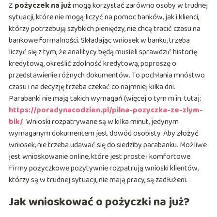
Z
p
ożyczek na już
mogą korzystać zarówno osoby w trudnej
sytuacji, które nie mogą liczyć na pomoc banków, jak i klienci,
którzy potrzebują szybkich pieniędzy, nie chcą tracić czasu na
bankowe formalności. Składając wniosek w banku, trzeba
liczyć się z tym, że analitycy będą musieli sprawdzić historię
kredytową, określić zdolność kredytową, poproszę o
przedstawienie różnych dokumentów. To pochłania mnóstwo
czasu i na decyzję trzeba czekać co najmniej kilka dni.
Parabanki nie mają takich wymagań (więcej o tym m.in. tutaj:
https://poradynacodzien.pl/pilna-pozyczka-ze-zlym-
bik/
. Wnioski rozpatrywane są w kilka minut, jedynym
wymaganym dokumentem jest dowód osobisty. Aby złożyć
wniosek, nie trzeba udawać się do siedziby parabanku. Możliwe
jest wnioskowanie online, które jest proste i komfortowe.
Firmy pożyczkowe pozytywnie rozpatrują wnioski klientów,
którzy są w trudnej sytuacji, nie mają pracy, są zadłużeni.
Jak wnioskować o pożyczki na już?