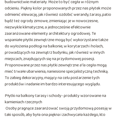
budownictwie materiały. Może to być cegła w różnym
odcieniu. Piękny kolor proponowanych przez nas płytek może
odmienić elewację, jak również ozdobić werandy, tarasy, patio
bądź też ogrody zimowe, zmieniając je w nowoczesne,
niezwykle klimatyczne, a jednocześnie efektownie
zaaranżowane elementy architektury ogrodowej. Te
wspaniałe płytki zewnętrzne mogą być wykorzystane także
do wyłożenia podłogi na balkonie, w korytarzach i holach,
prowadzących na zewnątrz budynku, jak również w innych
miejscach, znajdujących się na przydomowej posesji.
Proponowane przez nas płytki zewnętrzne a’la cegła mogą
mieć trwałe ubarwienia, naniesione specjalistyczną techniką.
To zabieg dekoracyjny, mający na celu postarzenie tych
produktów i nadanie im bardzo interesującego wyglądu.
Płytki na balkony tarasy i schody- produkty wzorowane na
kamieniach rzecznych
Osoby pragnące zaaranżować swoją przydomową posesję w
taki sposób, aby była ona piękna i zachwycała każdego, kto