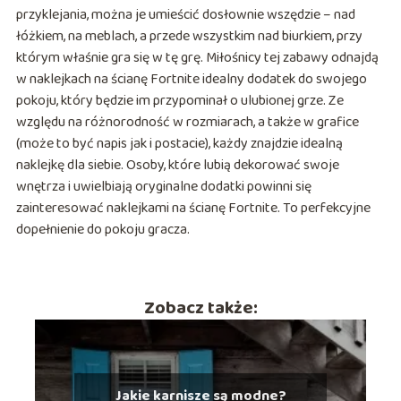
przyklejania, można je umieścić dosłownie wszędzie – nad
łóżkiem, na meblach, a przede wszystkim nad biurkiem, przy
którym właśnie gra się w tę grę. Miłośnicy tej zabawy odnajdą
w naklejkach na ścianę Fortnite idealny dodatek do swojego
pokoju, który będzie im przypominał o ulubionej grze. Ze
względu na różnorodność w rozmiarach, a także w grafice
(może to być napis jak i postacie), każdy znajdzie idealną
naklejkę dla siebie. Osoby, które lubią dekorować swoje
wnętrza i uwielbiają oryginalne dodatki powinni się
zainteresować naklejkami na ścianę Fortnite. To perfekcyjne
dopełnienie do pokoju gracza.
Zobacz także:
Jakie karnisze są modne?