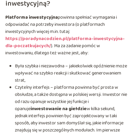
inwestycyjną?
Platforma inwestycyjna
powinna spełniać wymagania i
odpowiadać na potrzeby inwestora (o platformach
inwestycyjnych więcej m.in. tutaj:
https://poradynacodzien.pl/platforma-inwestycyjna-
dla-poczatkujacych/
). Ma za zadanie pomóc w
inwestowaniu, dlatego też ważne jest, aby:
Była szybka i niezawodna – jakiekolwiek opóźnienie może
wpływać na szybko reakcji i skutkować generowaniem
strat,
Czytelny interfejs – platforma powinna być prosta w
obsłudze, a także dostępna w polskiej wersji. Inwestor nie
od razu opanuje wszystkie jej funkcje i
opanuje
inwestowanie na giełdzie
w kilka sekund,
jednak interfejs powinien być zaprojektowany w taki
sposób, aby inwestor sam domyślał się, jakie informacje
znajdują się w poszczególnych modułach. Im pierwsze