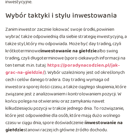
inwestycyjne.
Wybór taktyki i stylu inwestowania
Zanim inwestor zacznie lokować swoje środki, powinien
wybrać także odpowiednią dla siebie strategię inwestycyjną, a
także styl, który mu odpowiada. Może być day trading, czyli
krótkoterminowe
inwestowanie na giełdzie
albo swing
trading, czyli długoterminowe (sporo ciekawych informacji na
ten temat m.in. tutaj:
https://poradynacodzien.pl/jak-
grac-na-gieldzie/
). Wybór uzależniony jest od określonych
cech i celów danego tradera. Day trading wymaga od
inwestora sporej ilości czasu, a także ciągłego skupienia, które
związane jest z analizowaniem i kontrolowaniem pozycji. W
końcu polega na otwieraniu oraz zamykaniu nawet
kilkudziesięciu pozycji w trakcie jednego dnia. To rozwiązanie,
które jest odpowiednie dla osób, które mają dużo wolnego
czasu w ciągu dnia, spore doświadczenie i
inwestowanie na
giełdzie
stanowi raczej ich główne źródło dochodu.