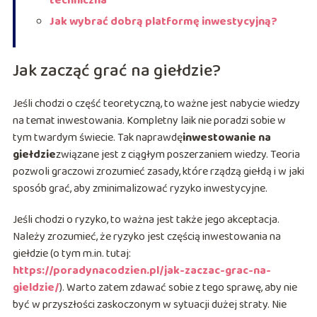
techniczna
Jak wybrać dobrą platformę inwestycyjną?
Jak zacząć grać na giełdzie?
Jeśli chodzi o część teoretyczną, to ważne jest nabycie wiedzy
na temat inwestowania. Kompletny laik nie poradzi sobie w
tym twardym świecie. Tak naprawdę
inwestowanie na
giełdzie
związane jest z ciągłym poszerzaniem wiedzy. Teoria
pozwoli graczowi zrozumieć zasady, które rządzą giełdą i w jaki
sposób grać, aby zminimalizować ryzyko inwestycyjne.
Jeśli chodzi o ryzyko, to ważna jest także jego akceptacja.
Należy zrozumieć, że ryzyko jest częścią inwestowania na
giełdzie (o tym m.in. tutaj:
https://poradynacodzien.pl/jak-zaczac-grac-na-
gieldzie/
). Warto zatem zdawać sobie z tego sprawę, aby nie
być w przyszłości zaskoczonym w sytuacji dużej straty. Nie