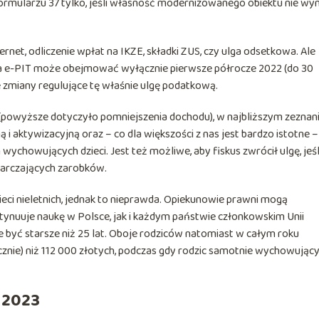
ormularzu 37 tylko, jeśli własność modernizowanego obiektu nie wyn
ternet, odliczenie wpłat na IKZE, składki ZUS, czy ulga odsetkowa. Ale
racja e-PIT może obejmować wyłącznie pierwsze półrocze 2022 (do 30
e zmiany regulujące tę właśnie ulgę podatkową.
 (powyższe dotyczyło pomniejszenia dochodu), w najbliższym zeznan
 aktywizacyjną oraz – co dla większości z nas jest bardzo istotne –
ychowujących dzieci. Jest też możliwe, aby fiskus zwrócił ulgę, jeśl
tarczających zarobków.
zieci nieletnich, jednak to nieprawda. Opiekunowie prawni mogą
ontynuuje naukę w Polsce, jak i każdym państwie członkowskim Unii
że być starsze niż 25 lat. Oboje rodziców natomiast w całym roku
ie) niż 112 000 złotych, podczas gdy rodzic samotnie wychowujący
w 2023