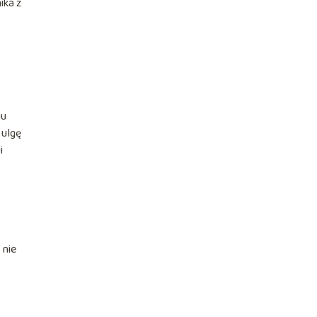
ika z
iu
 ulgę
i
 nie