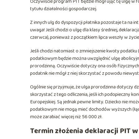
Oczywiście program PIT będzie mógł ująć tę ulgę w f
tytułu działalności gospodarczej.
Z innych ulg do dyspozycji płatnika pozostaje ta na in
uwaga! Jeśli chodzi o ulgę dla klasy średniej, dekla
czerwca), ponieważ z początkiem lipca weszły w życi
Jeśli chodzi natomiast o zmniejszenie kwoty podatku
podatkowym będzie można uwzględnić ulgę abolicyjną i
prorodzinną. Oczywiście dotyczy ona osób fizycznych w
podatnik nie mógł z niej skorzystać z powodu niewys
Ogólnie się przyjmuje, że ulga prorodzinna dotyczy d
skorzystać z tego odliczenia, jeśli ich podopieczny k
Europejskiej. Są jednak pewne limity. Dziecko nie mo
podatkowym nie mogą mieć dochodów wyższych (łączn
może zarabiać więcej niż 56 000 zł.
Termin złożenia deklaracji PIT 