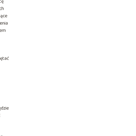
tę
ch
jące
enia
iem
iętać
ędzie
ć
.