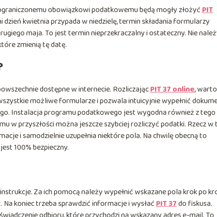
nieograniczonemu obowiązkowi podatkowemu będą mogły złożyć
PIT
i dzień kwietnia przypada w niedzielę, termin składania formularzy
iego maja. To jest termin nieprzekraczalny i ostateczny. Nie należ
tóre zmienią tę datę.
?
owszechnie dostępne w internecie. Rozliczając
PIT 37 online
, warto
szystkie możliwe formularze i pozwala intuicyjnie wypełnić dokume
ego. Instalacja programu podatkowego jest wygodna również z tego
emu w przyszłości można jeszcze szybciej rozliczyć podatki. Rzecz w 
cje i samodzielnie uzupełnia niektóre pola. Na chwilę obecną to
 jest 100% bezpieczny.
nstrukcje. Za ich pomocą należy wypełnić wskazane pola krok po kr
. Na koniec trzeba sprawdzić informacje i wysłać
PIT 37
do fiskusa.
wiadczenie odbioru, które przychodzi na wskazany adres e-mail. To