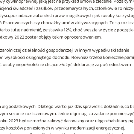
owy cywilnoprawnej, jaką jest na przykład umowa zlecenie. Poza tym 
eficjenci świadczeń i zasiłków przedemerytalnych, członkowie rolniczy
dyści, posiadacze autorskich praw majątkowych, jak i osoby korzysta
Pracowniczych czy chociażby umów aktywizacyjnych. To są rozlicz
arto tutaj nadmienić, że stawka 12%, choć weszła w życie z początk
odatkowy 2022 został objęty takim oprocentowaniem.
ozarolniczej działalności gospodarczej. W innym wypadku składanie
pień wysokości osiągniętego dochodu. Również trzeba koniecznie pam
 osoby niepełnoletnie chcące złożyć deklarację za pośrednictwem
 ulg podatkowych. Dlatego warto już dziś sprawdzić dokładnie, co b
zym sezonie rozliczeniowym. Jedne ulgi mają za zadanie pomniejszy
oku 2023 będzie można zaliczyć darowizny oraz ulgę rehabilitacyjną
czy kosztów poniesionych w wyniku modernizacji energetycznej.