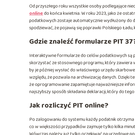
Od przyszłego roku wszystkie osoby podlegające 
online
do końca kwietnia. W roku 2023, jako że ostatn
podatkowych zostaje automatycznie wydłużony do drug
spodziewać, że pojawią się poprawki Polskiego Ładu, k
Gdzie znaleźć formularze PIT 37
Interaktywne formularze do celów podatkowych są p
skorzystać ze stosownego programu, który zawiera w
by je później wysłać do właściwego urzędu skarbow
względu, że pozwala na archiwizację danych. Dzięki t
że oprogramowanie zapamiętuje najważniejsze informa
najszybszy sposób składania deklaracji, który do tego
Jak rozliczyć PIT online?
Po zalogowaniu do systemu każdy podatnik otrzyma i
co w większości przypadków zajmuje tylko kilka minut
Wówczas należy już tylko oczekiwać na urzędowe poś