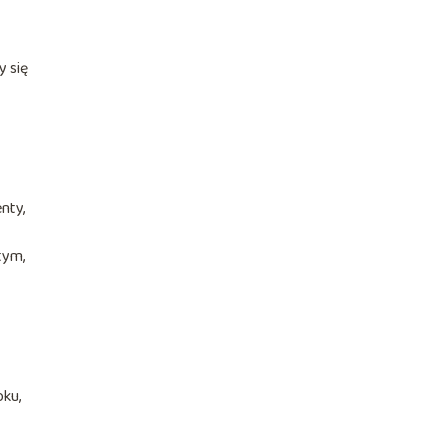
y się
nty,
tym,
oku,