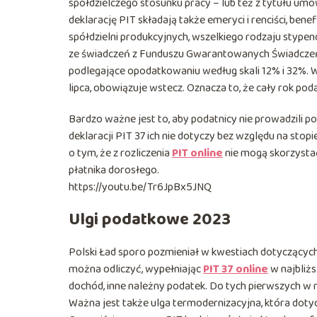
spółdzielczego stosunku pracy – lub też z tytułu um
deklarację PIT składają także emeryci i renciści, ben
spółdzielni produkcyjnych, wszelkiego rodzaju stypen
ze świadczeń z Funduszu Gwarantowanych Świadczeń 
podlegające opodatkowaniu według skali 12% i 32%. W
lipca, obowiązuje wstecz. Oznacza to, że cały rok p
Bardzo ważne jest to, aby podatnicy nie prowadzili p
deklaracji PIT 37 ich nie dotyczy bez względu na sto
o tym, że z rozliczenia
PIT online
nie mogą skorzystać
płatnika dorosłego.
https://youtu.be/Tr6JpBx5JNQ
Ulgi podatkowe 2023
Polski Ład sporo pozmieniał w kwestiach dotyczących
można odliczyć, wypełniając
PIT 37 online
w najbliżs
dochód, inne należny podatek. Do tych pierwszych w r
Ważna jest także ulga termodernizacyjna, która doty