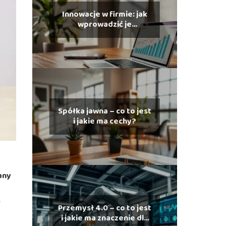
Innowacje w firmie: jak
wprowadzić je
skutecznie?
Spółka jawna – co to jest
i jakie ma cechy?
any
.
Przemysł 4.0 – co to jest
i jakie ma znaczenie dla