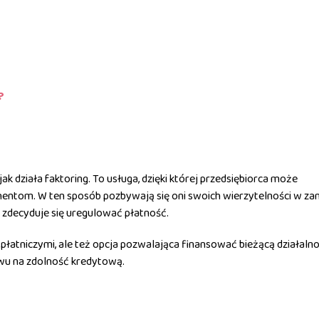
?
k działa faktoring. To usługa, dzięki której przedsiębiorca może
entom. W ten sposób pozbywają się oni swoich wierzytelności w za
t zdecyduje się uregulować płatność.
płatniczymi, ale też opcja pozwalająca finansować bieżącą działaln
ywu na zdolność kredytową.