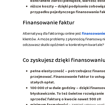
kontrahent zwróci pieniądze, wartość dostę
niższe koszty – dzięki podpisaniu zobowiąz
przypadku pojedynczego finansowania faktu
Finansowanie faktur
Alternatywą dla faktoringu online jest
finansowanie
klientów. A może problemy z płynnością finansową ni
odczuwasz skutki opóźnień w konkretnym kwartale? W
Co zyskujesz dzięki finansowaniu
pełna elastyczność – potrzebujesz finanso
przejmować. Finansowanie faktur to usług
stałych opłat.
100 000 zł w dwie godziny – dzięki finans
błyskawicznie. To też świetne rozwiązanie
sprzedać fakturę o kwocie nawet 500 zł!
minimum formalności
– zamiast umowy, wyst