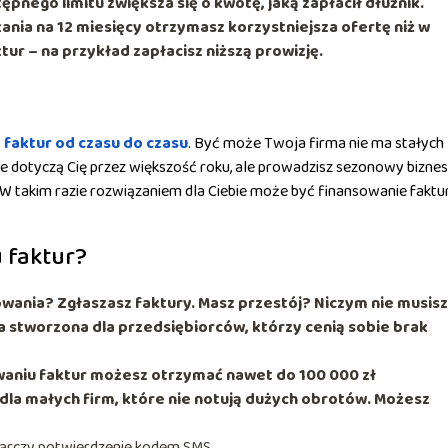
pnego limitu zwiększa się o kwotę, jaką zapłacił dłużnik.
ania na 12 miesięcy otrzymasz korzystniejsza ofertę niż w
r – na przykład zapłacisz niższą prowizję.
 faktur od czasu do czasu
. Być może Twoja firma nie ma stałych
e dotyczą Cię przez większość roku, ale prowadzisz sezonowy biznes 
 takim razie rozwiązaniem dla Ciebie może być finansowanie faktu
 faktur?
wania? Zgłaszasz faktury. Masz przestój? Niczym nie musisz
a stworzona dla przedsiębiorców, którzy cenią sobie brak
owaniu faktur możesz otrzymać nawet do 100 000 zł
 dla małych firm, które nie notują dużych obrotów. Możesz
arczy potwierdzenie kodem SMS.