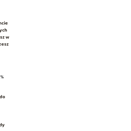
ncie
łych
sz w
zesz
0%
 do
gdy