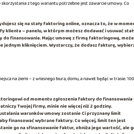
o skorzystania z tego wariantu potrzebne jest zawarcie umowy. Co
ydujesz się na stały faktoring online, oznacza to, że w mome
fy klienta – panelu, w którym możesz dodawać i usuwać sta
y do finansowania. Mając umowę z firmą faktoringową, może
ie jednym kliknięciem. Wystarczy, że dodasz fakturę, wybier
ejsca na ziemi – z własnego biura, domu, a nawet będąc w trasie. 10
ktoringowi od momentu zgłoszenia faktury do finansowania
atniczy Twojej firmy, minie nie więcej niż 2 godziny.
 ustalania warunków umowy zostanie Ci przyznany limit
by finansować wybrane faktury. Co więcej, limit ten jest
tanie go na sfinansowanie faktur, obniża jego wartość, ale 