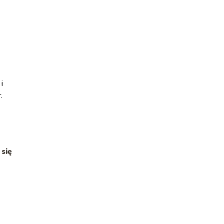
i
r.
 się