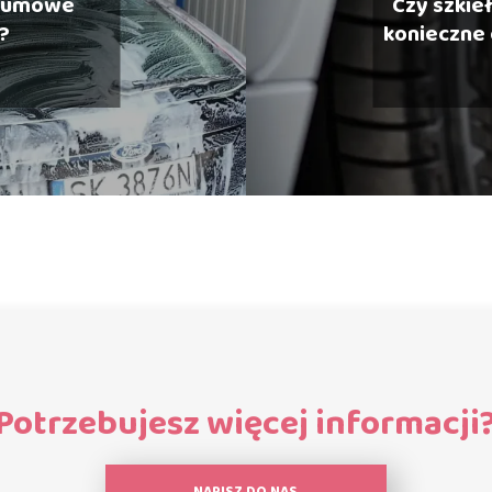
 gumowe
Czy szkie
?
konieczne
s
Potrzebujesz więcej informacji