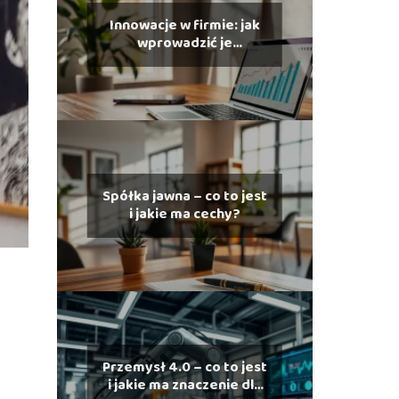
Innowacje w firmie: jak
wprowadzić je
skutecznie?
Spółka jawna – co to jest
i jakie ma cechy?
Przemysł 4.0 – co to jest
i jakie ma znaczenie dla