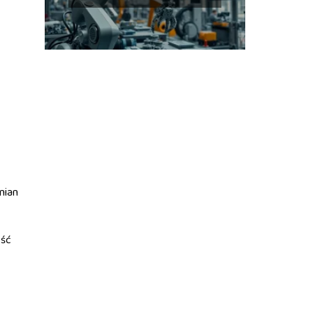
przyszłości?
mian
ość