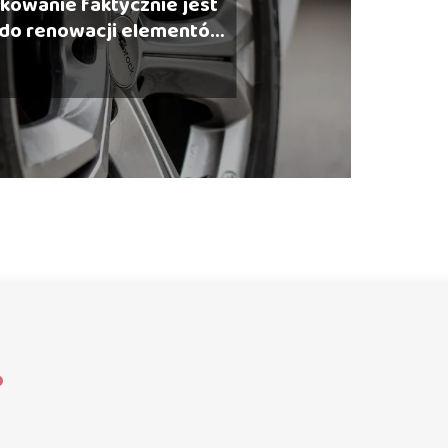
łkowanie faktycznie jest
 do renowacji elementów
amochodowych?
?