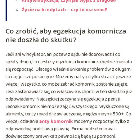
Antywindykacja, czyli jak wyjść z długów?
Życie na kredytach – czy to ma sens?
Co zrobić, aby egzekucja komornicza
nie doszła do skutku?
Jeśli ani windykator, ani pozew z sądu nie doprowadził do
spłaty długu, to niestety egzekucja komornicza będzie musiała
się rozpocząć. Dlatego właśnie unikanie problemów z długami
to najgorsze posunięcie. Możemy na tym tylko stracić jeszcze
więcej. Wszystko, co może zabrać komornik, zostanie zajęte.
Jeśli zastanawiasz się, co właściwie wchodzi w ten skład, to już
odpowiadamy. Najczęściej zaczyna się egzekucja z pensji.
Jednak komornik nie może zająć wszystkiego. Wykluczone są
alimenty, renty i niektóre świadczenia, między innymi 500+. Co
więcej, działanie
anty komornik
możemy rozpocząć tylko z
odpowiednią podstawą prawną. Firma oddłużeniowa i
doświadczony prawnika z pewnością będą tu pomocni.