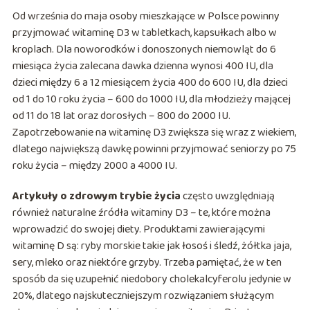
Od września do maja osoby mieszkające w Polsce powinny
przyjmować witaminę D3 w tabletkach, kapsułkach albo w
kroplach. Dla noworodków i donoszonych niemowląt do 6
miesiąca życia zalecana dawka dzienna wynosi 400 IU, dla
dzieci między 6 a 12 miesiącem życia 400 do 600 IU, dla dzieci
od 1 do 10 roku życia – 600 do 1000 IU, dla młodzieży mającej
od 11 do 18 lat oraz dorosłych – 800 do 2000 IU.
Zapotrzebowanie na witaminę D3 zwiększa się wraz z wiekiem,
dlatego największą dawkę powinni przyjmować seniorzy po 75
roku życia – między 2000 a 4000 IU.
Artykuły o zdrowym trybie życia
często uwzględniają
również naturalne źródła witaminy D3 – te, które można
wprowadzić do swojej diety. Produktami zawierającymi
witaminę D są: ryby morskie takie jak łosoś i śledź, żółtka jaja,
sery, mleko oraz niektóre grzyby. Trzeba pamiętać, że w ten
sposób da się uzupełnić niedobory cholekalcyferolu jedynie w
20%, dlatego najskuteczniejszym rozwiązaniem służącym