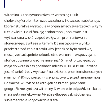
Witamina D3 nazywana również witaminą D lub
cholekalcyferolem to rozpuszczalna w tłuszczach substancja,
która naturalnie występuje w organizmach zwierzęcych, w tym
u człowieka. Pełni funkcję prohormonu, ponieważ jest
wytwarzana w skórze pod wpływem promieniowania
słonecznego. Synteza witaminy D3 następuje w wyniku
przekształceń cholesterolu. Aby jednak to było możliwe,
muszą zostać spełnione konkretne warunki – ekspozycja na
słońce powinna trwać nie mniej niż 15 minut, przebiegać od
maja do września w godzinach między 10.00 a 15.00. Istotne
jest również, żeby wystawić na działanie promieni słonecznych
minimum 18% powierzchni ciała, np. twarz, przedramiona i nogi.
Co ważne, w Polsce ze względu na klimat i położenie
geograficzne synteza witaminy D w okresie od października do
maja jest nieefektywna. Właśnie dlatego tak istotna jest
suplementacja i odpowiednia dieta.