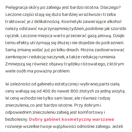
Pielęgnacja skóry po zabiegu jest bardzo istotna. Dlaczego?
Leczone części stają się dużo bardziej wrażliwsze i trzeba
traktować je z delikatnością. Kosmetyki zawierające alkohol
należy odstawić na przynajmniej tydzień, podobnie jak szorstki
ręcznik. Leczone miejsca warto przecierać gazą jałową. Dzięki
temu efekty utrzymają się dłużej i nie dojedzie do podrażnień.
Samą zmianę widać już po kilku dniach. Można zaobserwować
zamknięcie i redukcję naczynek, a także redukcję rumienia.
Zmniejszą się również objawy trądziku różowatego, z którym
wiele osób ma poważny problem.
W zależności od gabinetu estetycznej i wybranej partii ciała,
ceny wahają się od 400 do nawet 800 złotych za jedną wizytę.
W cenę wchodzi nie tylko sam laser, ale również rodzaj
znieczulenia, co jest bardzo istotne. Przy dobrym i
odpowiednim znieczuleniu zabieg jest komfortowy i
bezbolesny.
Dobry gabinet kosmetyczny warszawa
rozwieje wszelkie twoje wątpliwości odnośnie zabiegu. Jeżeli