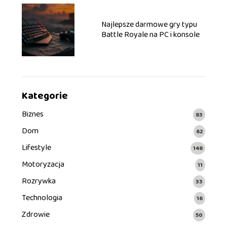
Najlepsze darmowe gry typu
Battle Royale na PC i konsole
Kategorie
Biznes
83
Dom
62
Lifestyle
148
Motoryzacja
11
Rozrywka
33
Technologia
16
Zdrowie
50