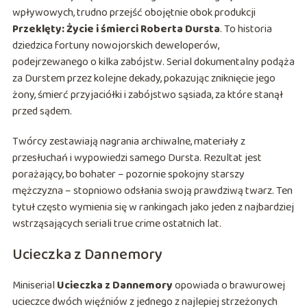
wpływowych, trudno przejść obojętnie obok produkcji
Przeklęty: Życie i śmierci Roberta Dursta
. To historia
dziedzica fortuny nowojorskich deweloperów,
podejrzewanego o kilka zabójstw. Serial dokumentalny podąża
za Durstem przez kolejne dekady, pokazując zniknięcie jego
żony, śmierć przyjaciółki i zabójstwo sąsiada, za które stanął
przed sądem.
Twórcy zestawiają nagrania archiwalne, materiały z
przesłuchań i wypowiedzi samego Dursta. Rezultat jest
porażający, bo bohater – pozornie spokojny starszy
mężczyzna – stopniowo odsłania swoją prawdziwą twarz. Ten
tytuł często wymienia się w rankingach jako jeden z najbardziej
wstrząsających seriali true crime ostatnich lat.
Ucieczka z Dannemory
Miniserial
Ucieczka z Dannemory
opowiada o brawurowej
ucieczce dwóch więźniów z jednego z najlepiej strzeżonych