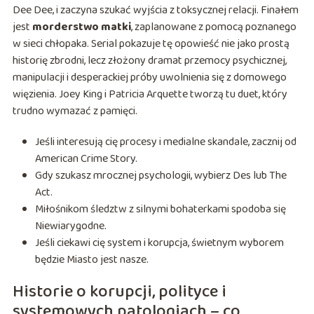
Dee Dee, i zaczyna szukać wyjścia z toksycznej relacji. Finałem
jest
morderstwo matki
, zaplanowane z pomocą poznanego
w sieci chłopaka. Serial pokazuje tę opowieść nie jako prostą
historię zbrodni, lecz złożony dramat przemocy psychicznej,
manipulacji i desperackiej próby uwolnienia się z domowego
więzienia. Joey King i Patricia Arquette tworzą tu duet, który
trudno wymazać z pamięci.
Jeśli interesują cię procesy i medialne skandale, zacznij od
American Crime Story.
Gdy szukasz mrocznej psychologii, wybierz Des lub The
Act.
Miłośnikom śledztw z silnymi bohaterkami spodoba się
Niewiarygodne.
Jeśli ciekawi cię system i korupcja, świetnym wyborem
będzie Miasto jest nasze.
Historie o korupcji, polityce i
systemowych patologiach – co