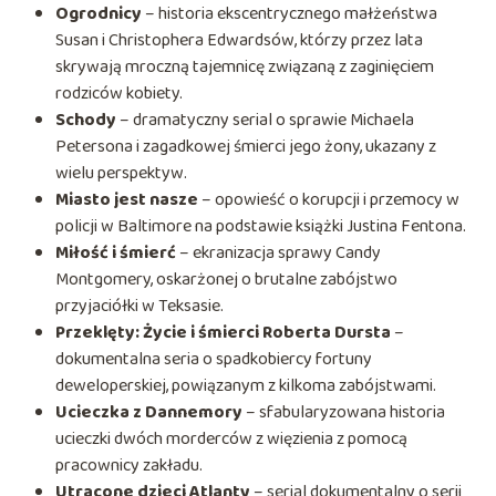
Ogrodnicy
– historia ekscentrycznego małżeństwa
Susan i Christophera Edwardsów, którzy przez lata
skrywają mroczną tajemnicę związaną z zaginięciem
rodziców kobiety.
Schody
– dramatyczny serial o sprawie Michaela
Petersona i zagadkowej śmierci jego żony, ukazany z
wielu perspektyw.
Miasto jest nasze
– opowieść o korupcji i przemocy w
policji w Baltimore na podstawie książki Justina Fentona.
Miłość i śmierć
– ekranizacja sprawy Candy
Montgomery, oskarżonej o brutalne zabójstwo
przyjaciółki w Teksasie.
Przeklęty: Życie i śmierci Roberta Dursta
–
dokumentalna seria o spadkobiercy fortuny
deweloperskiej, powiązanym z kilkoma zabójstwami.
Ucieczka z Dannemory
– sfabularyzowana historia
ucieczki dwóch morderców z więzienia z pomocą
pracownicy zakładu.
Utracone dzieci Atlanty
– serial dokumentalny o serii