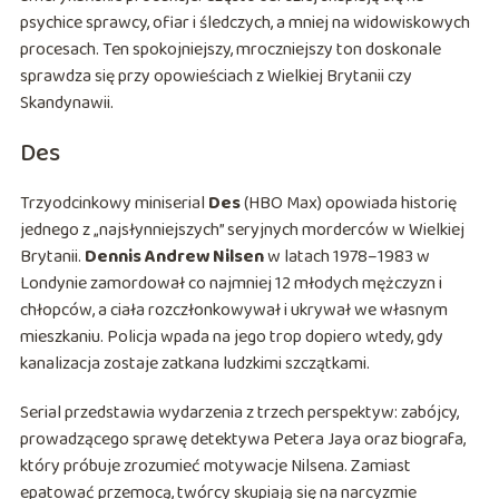
psychice sprawcy, ofiar i śledczych, a mniej na widowiskowych
procesach. Ten spokojniejszy, mroczniejszy ton doskonale
sprawdza się przy opowieściach z Wielkiej Brytanii czy
Skandynawii.
Des
Trzyodcinkowy miniserial
Des
(HBO Max) opowiada historię
jednego z „najsłynniejszych” seryjnych morderców w Wielkiej
Brytanii.
Dennis Andrew Nilsen
w latach 1978–1983 w
Londynie zamordował co najmniej 12 młodych mężczyzn i
chłopców, a ciała rozczłonkowywał i ukrywał we własnym
mieszkaniu. Policja wpada na jego trop dopiero wtedy, gdy
kanalizacja zostaje zatkana ludzkimi szczątkami.
Serial przedstawia wydarzenia z trzech perspektyw: zabójcy,
prowadzącego sprawę detektywa Petera Jaya oraz biografa,
który próbuje zrozumieć motywacje Nilsena. Zamiast
epatować przemocą, twórcy skupiają się na narcyzmie