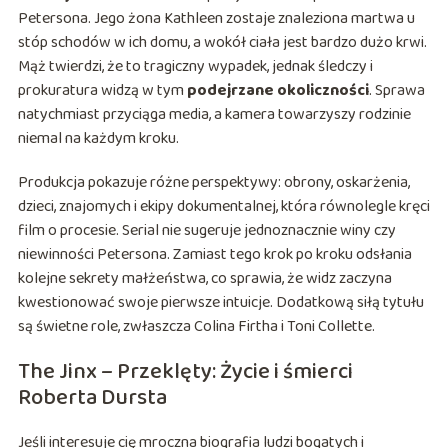
Petersona. Jego żona Kathleen zostaje znaleziona martwa u
stóp schodów w ich domu, a wokół ciała jest bardzo dużo krwi.
Mąż twierdzi, że to tragiczny wypadek, jednak śledczy i
prokuratura widzą w tym
podejrzane okoliczności
. Sprawa
natychmiast przyciąga media, a kamera towarzyszy rodzinie
niemal na każdym kroku.
Produkcja pokazuje różne perspektywy: obrony, oskarżenia,
dzieci, znajomych i ekipy dokumentalnej, która równolegle kręci
film o procesie. Serial nie sugeruje jednoznacznie winy czy
niewinności Petersona. Zamiast tego krok po kroku odsłania
kolejne sekrety małżeństwa, co sprawia, że widz zaczyna
kwestionować swoje pierwsze intuicje. Dodatkową siłą tytułu
są świetne role, zwłaszcza Colina Firtha i Toni Collette.
The Jinx – Przeklęty: Życie i śmierci
Roberta Dursta
Jeśli interesuje cię mroczna biografia ludzi bogatych i