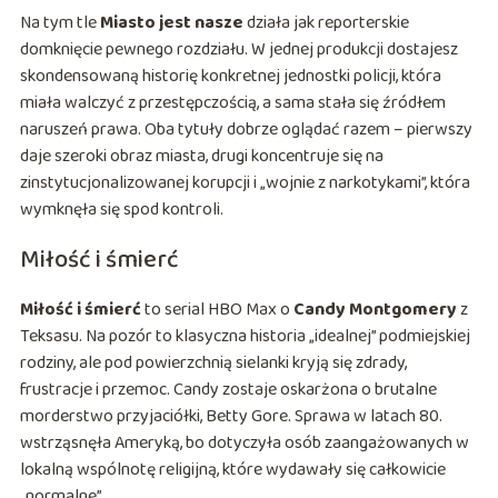
Na tym tle
Miasto jest nasze
działa jak reporterskie
domknięcie pewnego rozdziału. W jednej produkcji dostajesz
skondensowaną historię konkretnej jednostki policji, która
miała walczyć z przestępczością, a sama stała się źródłem
naruszeń prawa. Oba tytuły dobrze oglądać razem – pierwszy
daje szeroki obraz miasta, drugi koncentruje się na
zinstytucjonalizowanej korupcji i „wojnie z narkotykami”, która
wymknęła się spod kontroli.
Miłość i śmierć
Miłość i śmierć
to serial HBO Max o
Candy Montgomery
z
Teksasu. Na pozór to klasyczna historia „idealnej” podmiejskiej
rodziny, ale pod powierzchnią sielanki kryją się zdrady,
frustracje i przemoc. Candy zostaje oskarżona o brutalne
morderstwo przyjaciółki, Betty Gore. Sprawa w latach 80.
wstrząsnęła Ameryką, bo dotyczyła osób zaangażowanych w
lokalną wspólnotę religijną, które wydawały się całkowicie
„normalne”.