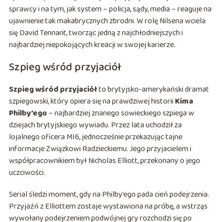
sprawcy i na tym, jak system – policja, sądy, media – reaguje na
ujawnienie tak makabrycznych zbrodni. W rolę Nilsena wciela
się David Tennant, tworząc jedną z najchłodniejszych i
najbardziej niepokojących kreacji w swojej karierze.
Szpieg wśród przyjaciół
Szpieg wśród przyjaciół
to brytyjsko-amerykański dramat
szpiegowski, który opiera się na prawdziwej historii
Kima
Philby’ego
– najbardziej znanego sowieckiego szpiega w
dziejach brytyjskiego wywiadu. Przez lata uchodził za
lojalnego oficera MI6, jednocześnie przekazując tajne
informacje Związkowi Radzieckiemu. Jego przyjacielem i
współpracownikiem był Nicholas Elliott, przekonany o jego
uczciwości.
Serial śledzi moment, gdy na Philby’ego pada cień podejrzenia.
Przyjaźń z Elliottem zostaje wystawiona na próbę, a wstrząs
wywołany podejrzeniem podwójnej gry rozchodzi się po