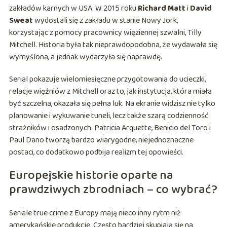
zakładów karnych w USA. W 2015 roku
Richard Matt
i
David
Sweat
wydostali się z zakładu w stanie Nowy Jork,
korzystając z pomocy pracownicy więziennej szwalni, Tilly
Mitchell. Historia była tak nieprawdopodobna, że wydawała się
wymyślona, a jednak wydarzyła się naprawdę.
Serial pokazuje wielomiesięczne przygotowania do ucieczki,
relacje więźniów z Mitchell oraz to, jak instytucja, która miała
być szczelna, okazała się pełna luk. Na ekranie widzisz nie tylko
planowanie i wykuwanie tuneli, lecz także szarą codzienność
strażników i osadzonych. Patricia Arquette, Benicio del Toro i
Paul Dano tworzą bardzo wiarygodne, niejednoznaczne
postaci, co dodatkowo podbija realizm tej opowieści.
Europejskie historie oparte na
prawdziwych zbrodniach – co wybrać?
Seriale true crime z Europy mają nieco inny rytm niż
amerykańskie produkcje. Często bardziej skupiają się na