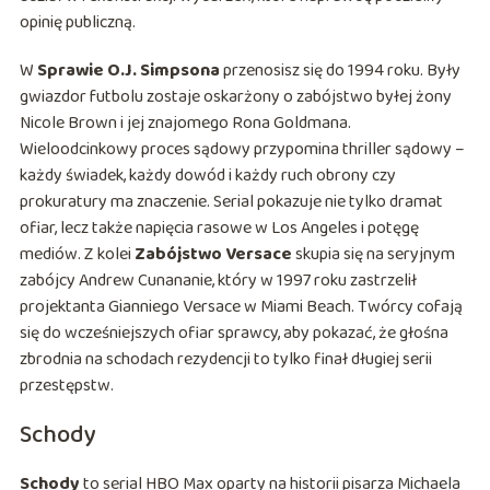
opinię publiczną.
W
Sprawie O.J. Simpsona
przenosisz się do 1994 roku. Były
gwiazdor futbolu zostaje oskarżony o zabójstwo byłej żony
Nicole Brown i jej znajomego Rona Goldmana.
Wieloodcinkowy proces sądowy przypomina thriller sądowy –
każdy świadek, każdy dowód i każdy ruch obrony czy
prokuratury ma znaczenie. Serial pokazuje nie tylko dramat
ofiar, lecz także napięcia rasowe w Los Angeles i potęgę
mediów. Z kolei
Zabójstwo Versace
skupia się na seryjnym
zabójcy Andrew Cunananie, który w 1997 roku zastrzelił
projektanta Gianniego Versace w Miami Beach. Twórcy cofają
się do wcześniejszych ofiar sprawcy, aby pokazać, że głośna
zbrodnia na schodach rezydencji to tylko finał długiej serii
przestępstw.
Schody
Schody
to serial HBO Max oparty na historii pisarza Michaela