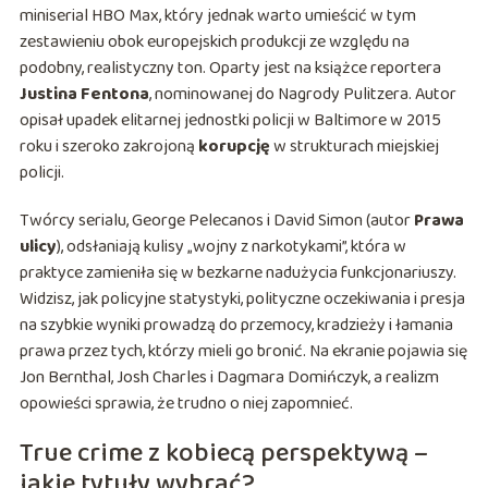
miniserial HBO Max, który jednak warto umieścić w tym
zestawieniu obok europejskich produkcji ze względu na
podobny, realistyczny ton. Oparty jest na książce reportera
Justina Fentona
, nominowanej do Nagrody Pulitzera. Autor
opisał upadek elitarnej jednostki policji w Baltimore w 2015
roku i szeroko zakrojoną
korupcję
w strukturach miejskiej
policji.
Twórcy serialu, George Pelecanos i David Simon (autor
Prawa
ulicy
), odsłaniają kulisy „wojny z narkotykami”, która w
praktyce zamieniła się w bezkarne nadużycia funkcjonariuszy.
Widzisz, jak policyjne statystyki, polityczne oczekiwania i presja
na szybkie wyniki prowadzą do przemocy, kradzieży i łamania
prawa przez tych, którzy mieli go bronić. Na ekranie pojawia się
Jon Bernthal, Josh Charles i Dagmara Domińczyk, a realizm
opowieści sprawia, że trudno o niej zapomnieć.
True crime z kobiecą perspektywą –
jakie tytuły wybrać?