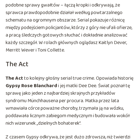
podobne sprawy gwałtów – łączą kropki i odkrywają, że
sprawca prawdopodobnie działał według powtarzalnego
schematu na ogromnym obszarze. Serial pokazuje różnicę
między podejściem policjantów, którzy z góry nie ufali ofierze,
a pracą śledczych gotowych słuchać i dokładnie analizować
każdy szczegół. W rolach głównych oglądasz Kaitlyn Dever,
Merritt Wever i Toni Collette.
The Act
The Act
to kolejny głośny serial true crime. Opowiada historię
Gypsy Rose Blanchard
i jej matki Dee Dee. Świat poznał tę
sprawę jako jeden z najbardziej skrajnych przykładów
syndromu Münchhausena per procura. Matka przez lata
wmawiała córce poważne choroby, trzymała ją na wózku,
poddawała licznym zabiegom medycznym i budowała wokół
nich wizerunek „dzielnych bohaterek”.
Z czasem Gypsy odkrywa, że jest dużo zdrowsza, niż twierdzi