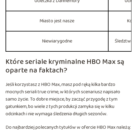
Ucieczka z Dannemory
Uciecz
Miasto jest nasze
Korup
Niewiarygodne
Śledztwo 
Które seriale kryminalne HBO Max są
oparte na faktach?
Jeśli korzystasz z HBO Max, masz pod ręką kilka bardzo
mocnych seriali true crime, w których scenariusz napisało
samo życie. To dobre miejsce, by zacząć przygodę z tym
gatunkiem, bo wiele z tych produkcji zamyka się w kilku
odcinkach i nie wymaga śledzenia długich sezonów.
Do najbardziej polecanych tytułów w ofercie HBO Max należą: