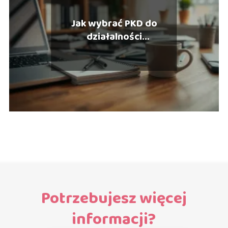
Jak wybrać PKD do
działalności
gospodarczej? Praktyczny
przewodnik
Potrzebujesz więcej
informacji?