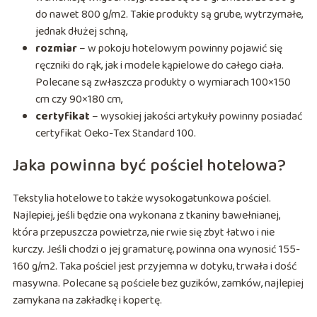
do nawet 800 g/m2. Takie produkty są grube, wytrzymałe,
jednak dłużej schną,
rozmiar
– w pokoju hotelowym powinny pojawić się
ręczniki do rąk, jak i modele kąpielowe do całego ciała.
Polecane są zwłaszcza produkty o wymiarach 100×150
cm czy 90×180 cm,
certyfikat
– wysokiej jakości artykuły powinny posiadać
certyfikat Oeko-Tex Standard 100.
Jaka powinna być pościel hotelowa?
Tekstylia hotelowe to także wysokogatunkowa pościel.
Najlepiej, jeśli będzie ona wykonana z tkaniny bawełnianej,
która przepuszcza powietrza, nie rwie się zbyt łatwo i nie
kurczy. Jeśli chodzi o jej gramaturę, powinna ona wynosić 155-
160 g/m2. Taka pościel jest przyjemna w dotyku, trwała i dość
masywna. Polecane są pościele bez guzików, zamków, najlepiej
zamykana na zakładkę i kopertę.