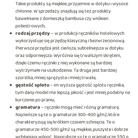
Takie produkty są miękkie, przyjemne w dotyku i wysoce
chłonne. W sprzedaży znajdują się też produkty
bawełniane z domieszką bambusa czy włókien
poliestrowych,
rodzaj przędzy
– w produkcji ręczników hotelowych
wykorzystuje się przędzę klasyczną i bezwrzecionową.
Pierwsza przędza jest cieńsza, subtelniejsza w dotyku
oraz odporniejsza. Wyróżnia się trwalszym skrętem,
dzięki czemu ręczniki z niej wykonane są bardziej
wytrzymałe na uszkodzenia. Ta druga jest bardziej
szorstka, mniej sprężysta i mniej trwała,
gęstość splotu
– im wyższa gęstość splotu ręcznika,
tym dany model ma lepszą jakość i jest mniej podatny na
kurczenie po praniu,
gramatura
– ręczniki mogą mieć różną gramaturę.
Najcieńsze są te o gramaturze 300-400 g/m2, które
charakteryzują się krótkim czasem schnięcia. Te o
gramaturze 450-500 g/m2 są miękkie, puszyste i dobrze
wchłaniają wilgoć. Najgrubsze są te o gramaturze 550 g