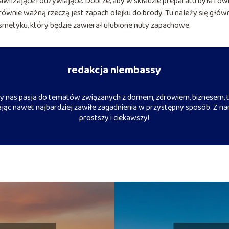
nawilżające i odżywiające. Dobrze, aby w składzie preparatu była rów
ównie ważną rzeczą jest zapach olejku do brody. Tu należy się głów
smetyku, który będzie zawierał ulubione nuty zapachowe.
redakcja nlembassy
 nas pasja do tematów związanych z domem, zdrowiem, biznesem, t
iając nawet najbardziej zawiłe zagadnienia w przystępny sposób. Z na
prostszy i ciekawszy!