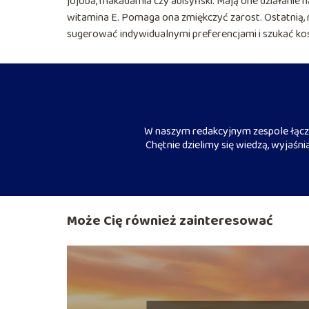
jojoba, makadamia czy abisyński. Mają one działanie 
witamina E. Pomaga ona zmiękczyć zarost. Ostatnią, r
sugerować indywidualnymi preferencjami i szukać ko
W naszym redakcyjnym zespole łączy
Chętnie dzielimy się wiedzą, wyjaśn
Może Cię również zainteresować