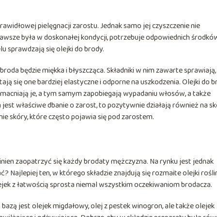
rawidłowej pielęgnacji zarostu. Jednak samo jej czyszczenie nie
 zawsze była w doskonałej kondycji, potrzebuje odpowiednich środkó
lu sprawdzają się olejki do brody.
broda będzie miękka i błyszcząca. Składniki w nim zawarte sprawiają,
ają się one bardziej elastyczne i odporne na uszkodzenia. Olejki do 
macniają je, a tym samym zapobiegają wypadaniu włosów, a także
jest właściwe dbanie o zarost, to pozytywnie działają również na sk
e skóry, które często pojawia się pod zarostem.
inien zaopatrzyć się każdy brodaty mężczyzna. Na rynku jest jednak
Najlepiej ten, w którego składzie znajdują się rozmaite olejki rośl
ejek z łatwością sprosta niemal wszystkim oczekiwaniom brodacza.
 bazą jest olejek migdałowy, olej z pestek winogron, ale także olejek