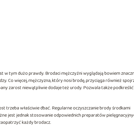
Jest w tym dużo prawdy. Brodaci mężczyźni wyglądają bowiem znaczn
edzy. Co więcej, mężczyzna, który nosi brodę, przyciąga również spojr
bany zarost niewątpliwie dodaje też urody. Pozwala także podkreślić
arost trzeba właściwie dbać. Regularne oczyszczanie brody środkami
ne jest jednak stosowanie odpowiednich preparatów pielęgnacyjny
 zaopatrzyć każdy brodacz.