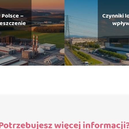
 Polsce –
Czynniki l
ieszczenie
wpływ
Potrzebujesz więcej informacji