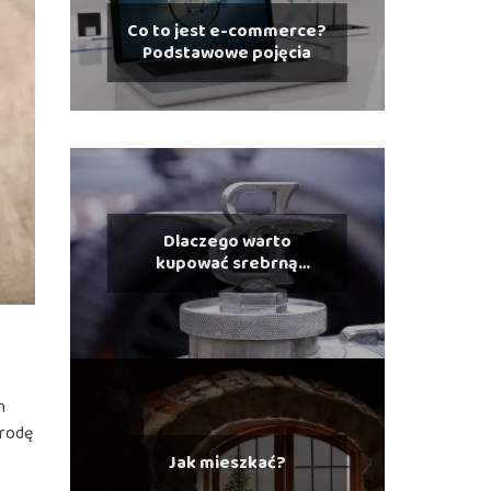
Co to jest e-commerce?
Podstawowe pojęcia
Dlaczego warto
kupować srebrną
biżuterię?
h
brodę
Jak mieszkać?