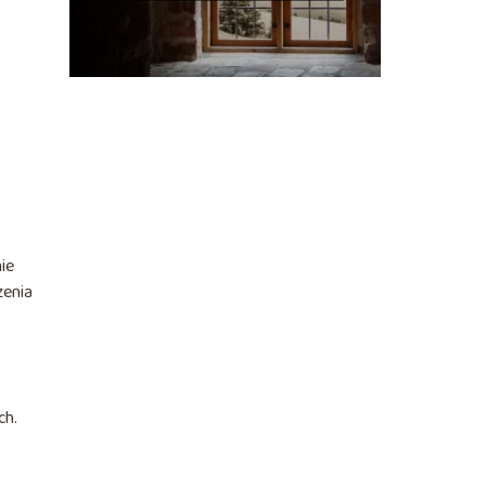
ie
zenia
ch.