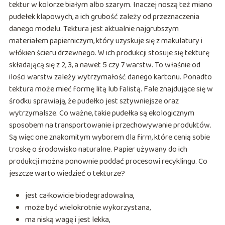
tektur w kolorze białym albo szarym. Inaczej noszą też miano
pudełek klapowych, a ich grubość zależy od przeznaczenia
danego modelu. Tektura jest aktualnie najgrubszym
materiałem papierniczym, który uzyskuje się z makulatury i
włókien ścieru drzewnego. W ich produkcji stosuje się tekturę
składającą się z 2, 3, a nawet 5 czy 7 warstw. To właśnie od
ilości warstw zależy wytrzymałość danego kartonu. Ponadto
tektura może mieć formę litą lub falistą. Fale znajdujące się w
środku sprawiają, że pudełko jest sztywniejsze oraz
wytrzymalsze. Co ważne, takie pudełka są ekologicznym
sposobem na transportowanie i przechowywanie produktów.
Są więc one znakomitym wyborem dla firm, które cenią sobie
troskę o środowisko naturalne. Papier używany do ich
produkcji można ponownie poddać procesowi recyklingu. Co
jeszcze warto wiedzieć o tekturze?
jest całkowicie biodegradowalna,
może być wielokrotnie wykorzystana,
ma niską wagę i jest lekka,