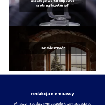
Dlaczego warto kupować
srebrną biżuterię?
Jak mieszkać?
redakcja nlembassy
W naszym redakcyjnym zespole łączy nas pasja do