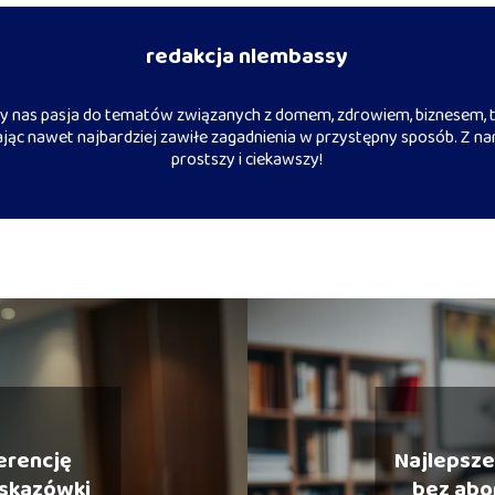
redakcja nlembassy
 nas pasja do tematów związanych z domem, zdrowiem, biznesem, t
iając nawet najbardziej zawiłe zagadnienia w przystępny sposób. Z na
prostszy i ciekawszy!
ferencję
Najlepsz
wskazówki
bez abo