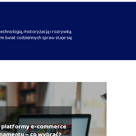
echnologią, motoryzacją i rozrywką.
mi świat codziennych spraw staje się
e platformy e-commerce
namentu – co wybrać?