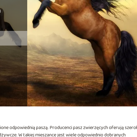
a
ione odpowiednią paszą. Producenci pasz zwierzęcych oferują szero
odżywcze. W takiej mieszance jest wiele odpowiednio dobranych