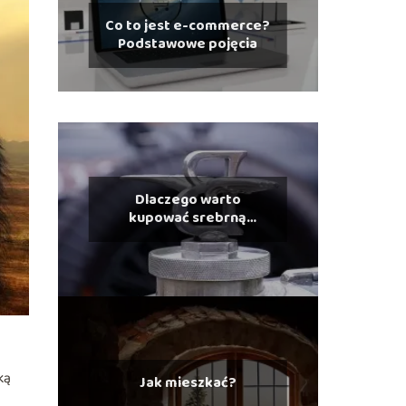
Co to jest e-commerce?
Podstawowe pojęcia
Dlaczego warto
kupować srebrną
biżuterię?
ką
Jak mieszkać?