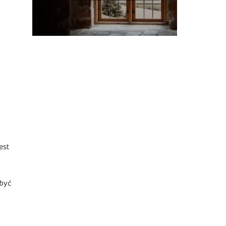
est
 być