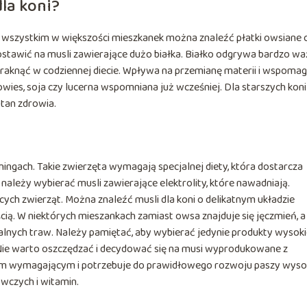
dla koni?
 wszystkim w większości mieszkanek można znaleźć płatki owsiane 
postawić na musli zawierające dużo białka. Białko odgrywa bardzo w
abraknąć w codziennej diecie. Wpływa na przemianę materii i wspoma
owies, soja czy lucerna wspomniana już wcześniej. Dla starszych koni
tan zdrowia.
ningach. Takie zwierzęta wymagają specjalnej diety, która dostarcza
ależy wybierać musli zawierające elektrolity, które nawadniają.
ych zwierząt. Można znaleźć musli dla koni o delikatnym układzie
ą. W niektórych mieszankach zamiast owsa znajduje się jęczmień, a
alnych traw. Należy pamiętać, aby wybierać jedynie produkty wysoki
. Nie warto oszczędzać i decydować się na musi wyprodukowane z
iem wymagającym i potrzebuje do prawidłowego rozwoju paszy wyso
ywczych i witamin.