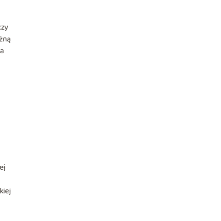
czy
ażną
ga
ej
kiej