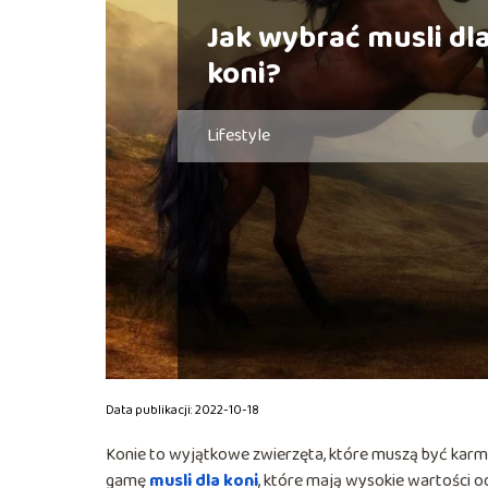
Jak wybrać musli dl
koni?
Lifestyle
Data publikacji: 2022-10-18
Konie to wyjątkowe zwierzęta, które muszą być karm
gamę
musli dla koni
, które mają wysokie wartości 