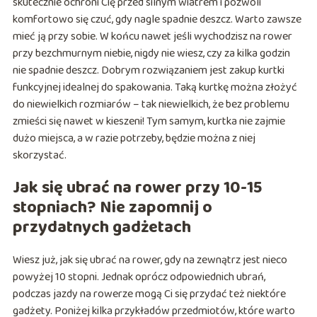
skutecznie ochroni Cię przed silnym wiatrem i pozwoli
komfortowo się czuć, gdy nagle spadnie deszcz. Warto zawsze
mieć ją przy sobie. W końcu nawet jeśli wychodzisz na rower
przy bezchmurnym niebie, nigdy nie wiesz, czy za kilka godzin
nie spadnie deszcz. Dobrym rozwiązaniem jest zakup kurtki
funkcyjnej idealnej do spakowania. Taką kurtkę można złożyć
do niewielkich rozmiarów – tak niewielkich, że bez problemu
zmieści się nawet w kieszeni! Tym samym, kurtka nie zajmie
dużo miejsca, a w razie potrzeby, będzie można z niej
skorzystać.
Jak się ubrać na rower przy 10-15
stopniach? Nie zapomnij o
przydatnych gadżetach
Wiesz już, jak się ubrać na rower, gdy na zewnątrz jest nieco
powyżej 10 stopni. Jednak oprócz odpowiednich ubrań,
podczas jazdy na rowerze mogą Ci się przydać też niektóre
gadżety. Poniżej kilka przykładów przedmiotów, które warto